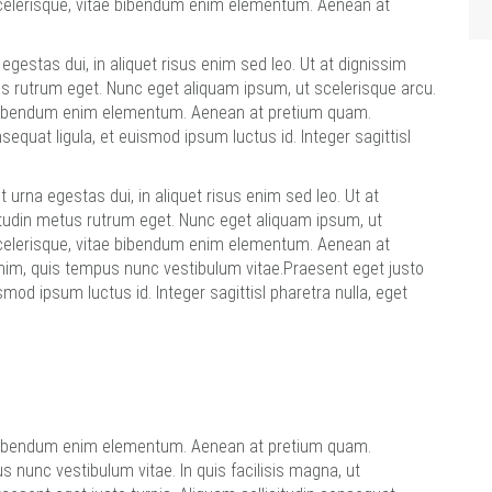
 scelerisque, vitae bibendum enim elementum. Aenean at
gestas dui, in aliquet risus enim sed leo. Ut at dignissim
etus rutrum eget. Nunc eget aliquam ipsum, ut scelerisque arcu.
e bibendum enim elementum. Aenean at pretium quam.
sequat ligula, et euismod ipsum luctus id. Integer sagittisl
urna egestas dui, in aliquet risus enim sed leo. Ut at
icitudin metus rutrum eget. Nunc eget aliquam ipsum, ut
 scelerisque, vitae bibendum enim elementum. Aenean at
m, quis tempus nunc vestibulum vitae.Praesent eget justo
ismod ipsum luctus id. Integer sagittisl pharetra nulla, eget
e bibendum enim elementum. Aenean at pretium quam.
nunc vestibulum vitae. In quis facilisis magna, ut