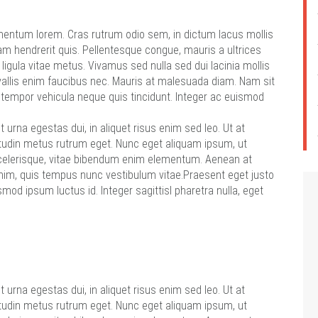
imentum lorem. Cras rutrum odio sem, in dictum lacus mollis
iam hendrerit quis. Pellentesque congue, mauris a ultrices
ligula vitae metus. Vivamus sed nulla sed dui lacinia mollis
convallis enim faucibus nec. Mauris at malesuada diam. Nam sit
tempor vehicula neque quis tincidunt. Integer ac euismod
urna egestas dui, in aliquet risus enim sed leo. Ut at
icitudin metus rutrum eget. Nunc eget aliquam ipsum, ut
 scelerisque, vitae bibendum enim elementum. Aenean at
m, quis tempus nunc vestibulum vitae.Praesent eget justo
ismod ipsum luctus id. Integer sagittisl pharetra nulla, eget
urna egestas dui, in aliquet risus enim sed leo. Ut at
icitudin metus rutrum eget. Nunc eget aliquam ipsum, ut